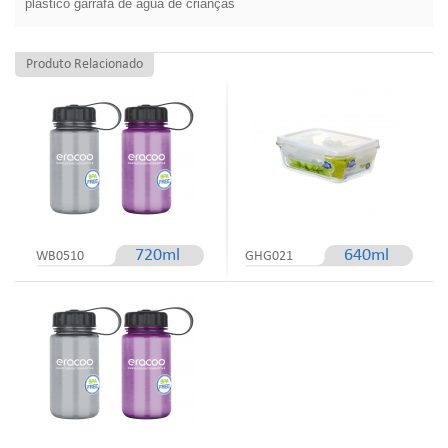
plástico garrafa de água de crianças
Produto Relacionado
720ml
640ml
WB0510
GHG021