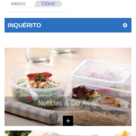
720ml
WB0510
INQUÉRITO
Notícias & Do Aviso
+