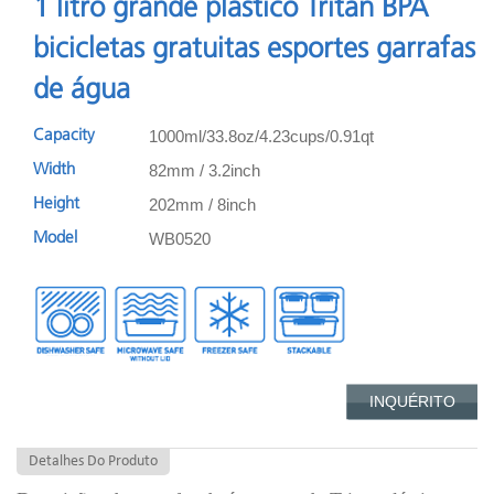
1 litro grande plástico Tritan BPA
bicicletas gratuitas esportes garrafas
de água
1000ml/33.8oz/4.23cups/0.91qt
Capacity
82mm / 3.2inch
Width
202mm / 8inch
Height
WB0520
Model
INQUÉRITO
Detalhes Do Produto