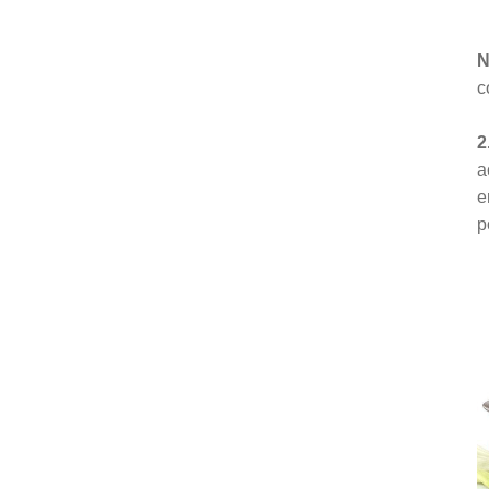
N
c
2
a
e
p