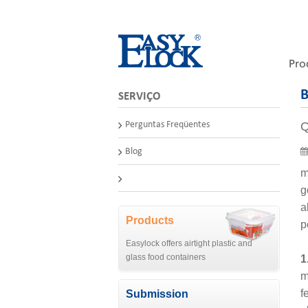
Pro
B
SERVIÇO
Perguntas Freqüentes
Q
Blog
m
g
a
Products
p
Easylock offers airtight plastic and
glass food containers
1
m
f
Submission