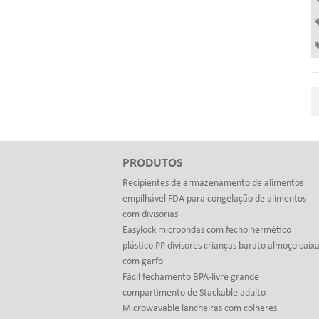
PRODUTOS
Recipientes de armazenamento de alimentos
empilhável FDA para congelação de alimentos
com divisórias
Easylock microondas com fecho hermético
plástico PP divisores crianças barato almoço caix
com garfo
Fácil fechamento BPA-livre grande
compartimento de Stackable adulto
Microwavable lancheiras com colheres