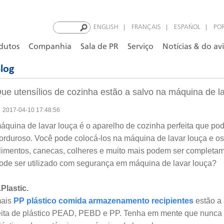
|
|
|
ENGLISH
FRANÇAIS
ESPAÑOL
PO
dutos
Companhia
Sala de PR
Serviço
Notícias & do av
log
ue utensílios de cozinha estão a salvo na máquina de l
2017-04-10 17:48:56
áquina de lavar louça é o aparelho de cozinha perfeita que pode
orduroso. Você pode colocá-los na máquina de lavar louça e o
limentos, canecas, colheres e muito mais podem ser completam
ode ser utilizado com segurança em máquina de lavar louça?
.Plastic.
ais
PP plástico comida armazenamento recipientes
estão a
eita de plástico PEAD, PEBD e PP. Tenha em mente que nunca co