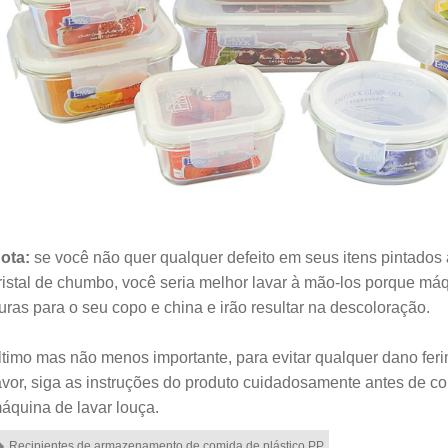
ota:
se você não quer qualquer defeito em seus itens pintados 
ristal de chumbo, você seria melhor lavar à mão-los porque má
uras para o seu copo e china e irão resultar na descoloração.
ltimo mas não menos importante, para evitar qualquer dano fer
avor, siga as instruções do produto cuidadosamente antes de co
áquina de lavar louça.
Recipientes de armazenamento de comida de plástico PP