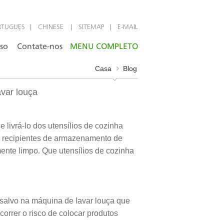
|
|
|
RTUGUÊS
CHINESE
SITEMAP
E-MAIL
iso
Contate-nos
MENU COMPLETO
Casa
Blog
avar louça
 livrá-lo dos utensílios de cozinha
s recipientes de armazenamento de
ente limpo. Que utensílios de cozinha
 salvo na máquina de lavar louça que
rrer o risco de colocar produtos