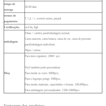
tempo de
20-60 dias
entrega
termos de
T / t,
L / c, western union, paypal
pagamento
Certificações
eu,
Fda, lfgb
Filme + cartões para
Embalagem normal;
Caixa marrom, caixa branca, caixa de cor, caixa de presente
embalagem
para
Embalagem individual;
36pcs / carton
Para itens regulares: 2000+ pcs
Você também pode personalizar:
Moq
Para mudar as cores: 6000pcs;
Para o logotipo pringt: 1000pcs;
Para mudar materiais, capacidades e formas: 100,000pcs;
Para embalagens personalizadas: 1500-10000pcs
Vantagem dos produtos: