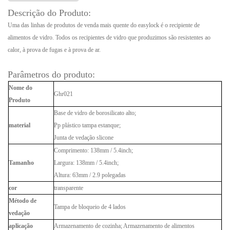
Descrição do Produto:
Uma das linhas de produtos de venda mais quente do easylock é o recipiente de
alimentos de vidro. Todos os recipientes de vidro que produzimos são resistentes ao
calor, à prova de fugas e à prova de ar.
Parâmetros do produto:
Nome do
Ghr021
Produto
Base de vidro de borosilicato alto;
material
Pp plástico tampa estanque;
Junta de vedação slicone
Comprimento: 138mm / 5.4inch;
Tamanho
Largura: 138mm / 5.4inch;
Altura: 63mm / 2.9 polegadas
cor
transparente
Método de
Tampa de bloqueio de 4 lados
vedação
aplicação
Armazenamento de cozinha; Armazenamento de alimentos