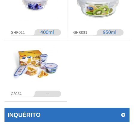
400ml
950ml
GHR011
GHR031
--
GS034
INQUÉRITO