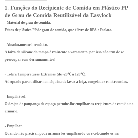
1. Funções do Recipiente de Comida em Plástico PP
de Grau de Comida Reutilizável da Easylock
- Material de grau de comida.
Feitos de plástico PP de grau de comida, que é
livre de BPA
e
Ftalato
.
- Absolutamente hermético.
A faixa de silicone da tampa é
resistente a vazamento
, por isso não tem de se
preocupar com derramamentos!
- Tolera Temperaturas Extremas (de -20℃ a 120℃).
Adequado para utilizar na
máquina de lavar a loiça, congelador e microondas
.
- Empilhável.
O design de
poupança de espaço
permite-lhe empilhar os recipientes de comida no
armário.
- Empilhar.
Quando não precisar, pode
arrumá-los
empilhando-os e colocando-os na