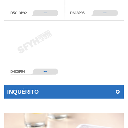
--
--
D5C13P92
D6C8P95
--
D4C5P94
INQUÉRITO