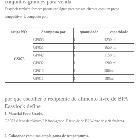
conjuntos grandes para venda
Easylock também fornece pacote ecológico para nossos clientes com um preço
competitivo. É composto por:
artigo NO.
é composto por
quantidade
capacidade
GP053
1
4250 ml
GP051
1
1650 ml
GP042
1
1150 ml
GS073
GP032
1
1200 ml
GP012
1
500ml
GP011
1
180ml
por que escolher o recipiente de alimento livre de BPA
Easylock define
1. Material Food-Grade.
GS073 é feito de plástico PP food-grade. É feito de de BPA-livre de
e
de ftalatos.
2. Colocar-se com uma ampla gama de temperaturas.