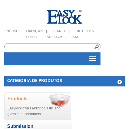
|
|
|
|
ENGLISH
FRANÇAIS
ESPAÑOL
PORTUGUÊS
|
|
CHINESE
SITEMAP
E-MAIL
CATEGORIA DE PRODUTOS
Products
Easylock offers airtight plastic and
glass food containers
Submission